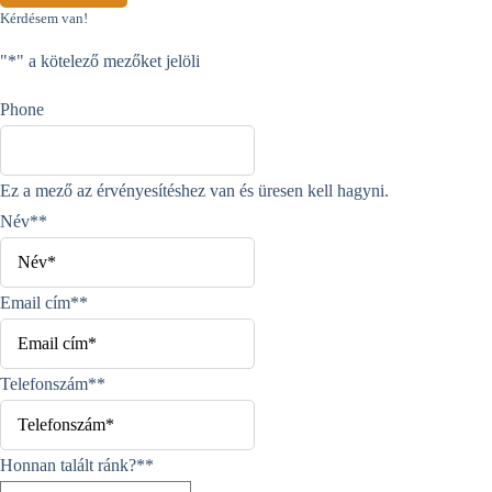
Kérdésem van!
"
*
" a kötelező mezőket jelöli
Phone
Ez a mező az érvényesítéshez van és üresen kell hagyni.
Név*
*
Email cím*
*
Telefonszám*
*
Honnan talált ránk?*
*