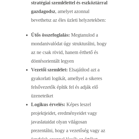
stratégiai szemlélettel és eszköztárral
gazdagodsz
, amelyet azonnal
bevethetsz az éles üzleti helyzetekben:
Ütős összefoglalás:
Megtanulod a
mondanivalódat úgy strukturálni, hogy
az ne csak rövid, hanem érthető és
döntésorientált legyen
Vezetői szemlélet:
Elsajátítod azt a
gyakorlati logikát, amellyel a sikeres
felsővezetők építik fel és adják elő
üzeneteiket
Logikus érvelés:
Képes leszel
projektjeidet, eredményeidet vagy
javaslataidat olyan világosan
prezentálni, hogy a vezetőség vagy az