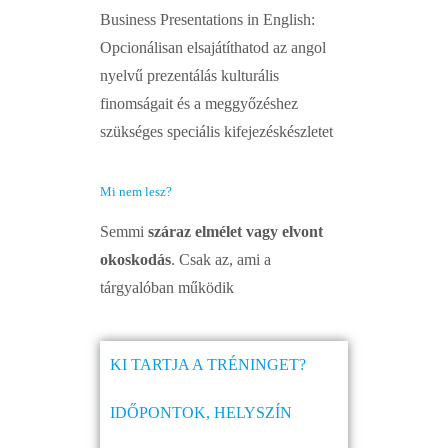
Business Presentations in English:
Opcionálisan elsajátíthatod az angol
nyelvű prezentálás kulturális
finomságait és a meggyőzéshez
szükséges speciális kifejezéskészletet
Mi nem lesz?
Semmi
száraz elmélet vagy elvont
okoskodás
. Csak az, ami a
tárgyalóban működik
KI TARTJA A TRÉNINGET?
IDŐPONTOK, HELYSZÍN