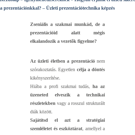
Tehetségprogram
Blog&Média
a prezentációnkkal? – Üzleti prezentációtechnika képzés
Tanácsadás
Blog
Karrier
Média
Zseniális a szakmai munkád, de a
Business Analyst karrier
Tudástár
prezentációid alatt mégis
Projektmenedzser karrier
Kapcsolat
elkalandozik a vezetők figyelme?
Blog&Média
Blog
Média
Az üzleti életben a prezentáció
nem
Tudástár
szórakoztatás. Egyetlen
célja a döntés
Kapcsolat
kikényszerítése.
Hiába a profi szakmai tudás,
ha az
üzeneted elveszik a technikai
részletekben
vagy a rosszul strukturált
diák között.
Sajátítsd el azt a stratégiai
szemléletet és eszköztárat
, amellyel a