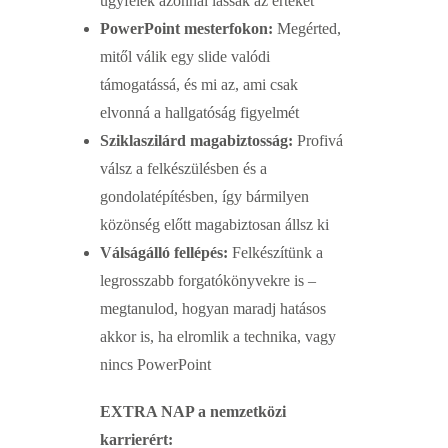
ügyfelek azonnal lássák az értéket
PowerPoint mesterfokon:
Megérted,
mitől válik egy slide valódi
támogatássá, és mi az, ami csak
elvonná a hallgatóság figyelmét
Sziklaszilárd magabiztosság:
Profivá
válsz a felkészülésben és a
gondolatépítésben, így bármilyen
közönség előtt magabiztosan állsz ki
Válságálló fellépés:
Felkészítünk a
legrosszabb forgatókönyvekre is –
megtanulod, hogyan maradj hatásos
akkor is, ha elromlik a technika, vagy
nincs PowerPoint
EXTRA NAP a nemzetközi
karrierért: