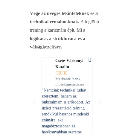
Vége az üveges tekinteteknek és a
technikai rémálmoknak.
A legtöbb
tréning a karizmára épít. Mi a
logikára, a struktúrára és a
válságkezelésre.
Csete-Várkonyi
Godó Veronika
Katalin





Új Világ Kft.,





Üzleti elemző
Merkantil bank,
"A képzés gyakorlatorien
Projektmenedzser
jellegéből adódóan olya
"Nemcsak technikai tudást
valós élethelyzeteket
szereztem, hanem az
modellező feladatokat
önbizalmam is erősödött. Az
végeztünk, amelyek
üzleti prezentáció tréning
elősegítették a tananyag
rendkívül hasznos mindenki
elmélyülését és annak
számára, aki
mindennapi
magabiztosabban és
alkalmazhatóságát."
hatékonyabban szeretne