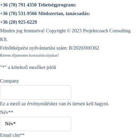
+36 (70) 791 4350
Tehetségprogram:
+36 (70) 531-9566
Módszertan, tanácsadás:
+36 (20) 925-6229
Minden jog fenntartva! Copyright © 2023 Projektcoach Consulting
Kft.
Felnőttképzési nyilvántartási szám: B/2020/000362
Kérem díjmentes konzultációjukat!
"
*
" a kötelező mezőket jelöli
Company
Ez a mező az érvényesítéshez van és üresen kell hagyni.
Név*
*
Email cím*
*