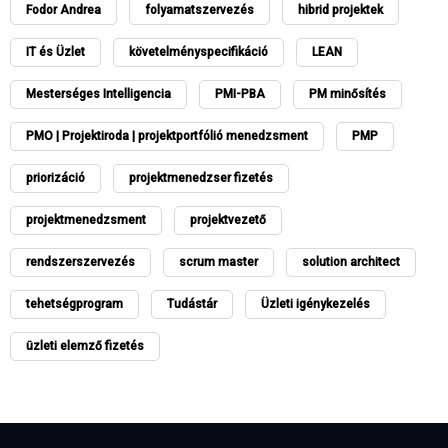
Fodor Andrea
folyamatszervezés
hibrid projektek
IT és Üzlet
követelményspecifikáció
LEAN
Mesterséges Intelligencia
PMI-PBA
PM minősítés
PMO | Projektiroda | projektportfólió menedzsment
PMP
priorizáció
projektmenedzser fizetés
projektmenedzsment
projektvezető
rendszerszervezés
scrum master
solution architect
tehetségprogram
Tudástár
Üzleti igénykezelés
üzleti elemző fizetés