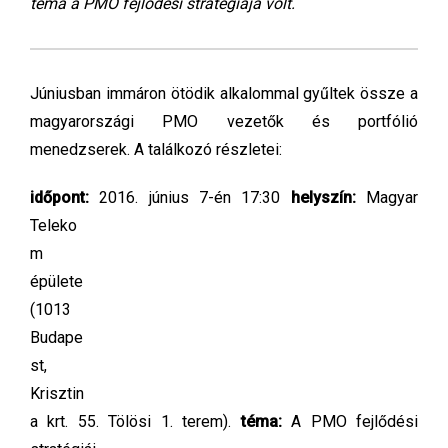
téma a PMO fejlődési stratégiája volt.
Júniusban immáron ötödik alkalommal gyűltek össze a
magyarországi PMO vezetők és portfólió
menedzserek. A találkozó részletei:
időpont:
2016. június 7-én 17:30
helyszín:
Magyar
Teleko
m
épülete
(1013
Budape
st,
Krisztin
a krt. 55. Tölösi 1. terem).
téma:
A PMO fejlődési