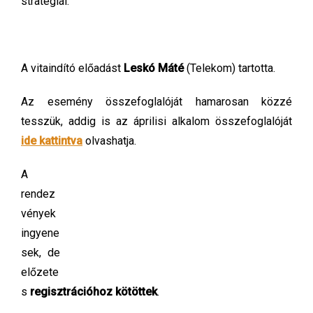
stratégiái.
A vitaindító előadást
Leskó Máté
(Telekom) tartotta.
Az esemény összefoglalóját hamarosan közzé
tesszük, addig is az áprilisi alkalom összefoglalóját
ide kattintva
olvashatja.
A
rendez
vények
ingyene
sek, de
előzete
s
regisztrációhoz kötöttek
.