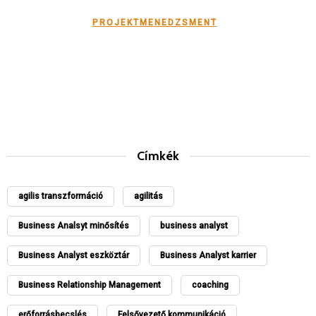
PROJEKTMENEDZSMENT
Címkék
agilis transzformáció
agilitás
Business Analsyt minősítés
business analyst
Business Analyst eszköztár
Business Analyst karrier
Business Relationship Management
coaching
erőforrásbecslés
Felsővezető kommunikáció