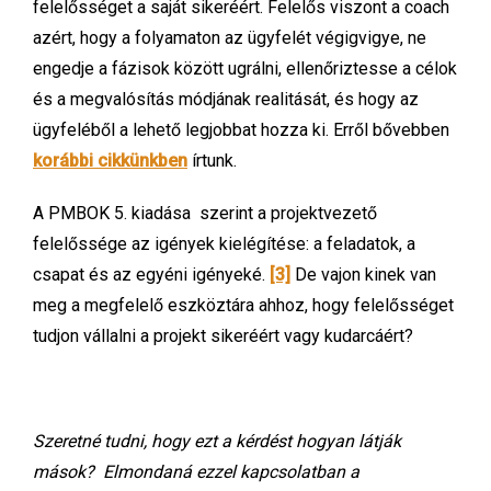
felelősséget a saját sikeréért. Felelős viszont a coach
azért, hogy a folyamaton az ügyfelét végigvigye, ne
engedje a fázisok között ugrálni, ellenőriztesse a célok
és a megvalósítás módjának realitását, és hogy az
ügyfeléből a lehető legjobbat hozza ki. Erről bővebben
korábbi cikkünkben
írtunk.
A PMBOK 5. kiadása szerint a projektvezető
felelőssége az igények kielégítése: a feladatok, a
csapat és az egyéni igényeké.
[3]
De vajon kinek van
meg a megfelelő eszköztára ahhoz, hogy felelősséget
tudjon vállalni a projekt sikeréért vagy kudarcáért?
Szeretné tudni, hogy ezt a kérdést hogyan látják
mások? Elmondaná ezzel kapcsolatban a