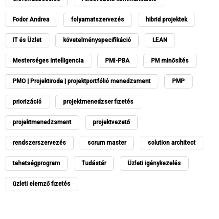
Fodor Andrea
folyamatszervezés
hibrid projektek
IT és Üzlet
követelményspecifikáció
LEAN
Mesterséges Intelligencia
PMI-PBA
PM minősítés
PMO | Projektiroda | projektportfólió menedzsment
PMP
priorizáció
projektmenedzser fizetés
projektmenedzsment
projektvezető
rendszerszervezés
scrum master
solution architect
tehetségprogram
Tudástár
Üzleti igénykezelés
üzleti elemző fizetés