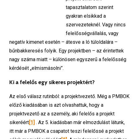
tapasztalatom szerint
gyakran elsikkad a
szervezeteknél. Vagy nincs
felelősségvállalás, vagy
negatív kimenet esetén – átesve a ló túloldalára –
bűnbakkeresés folyik. Egy projektben – az érintettek
nagy száma miatt – különösen egyszerű a felelősség
kérdését „elmismásolni”.
Ki a felelős egy sikeres projektért?
Az első válasz rutinból: a projektvezető. Még a PMBOK
előző kiadásában is azt olvashattuk, hogy a
projektvezető az a személy, aki felelős a projekt
sikeréért
[1]
. Az 5. kiadásban már elmozdulást látunk,
itt már a PMBOK a csapatot teszi felelőssé a projekt