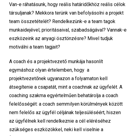
Van-e ráhatásunk, hogy reális határidőkhöz reális célok
társuljanak? Mekkora terünk van befolyásolni a projekt
team összetételét? Rendelkezünk-e a team tagok
munkaidejével, prioritásaival, szabadságával? Vannak-e
eszközeink az anyagi ösztönzésre? Mivel tudjuk
motiválni a team tagjait?
A coach és a projektvezető munkája hasonlít
egymáshoz olyan értelemben, hogy a
projektvezetőnek ugyanazon a folyamaton kell
átsegítenie a csapatát, mint a coachnak az ügyfelét. A
coaching szakma egyértelműen behatárolja a coach
felelősségét: a coach semmilyen körülmények között
nem felelős az ügyfél céljának teljesüléséért, hiszen
az ügyfélnek kell rendelkeznie a cél eléréséhez
szükséges eszközökkel, neki kell viselnie a