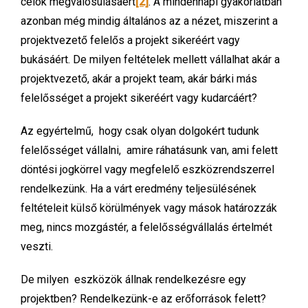
célok megvalósulásáért
[2]
. A mindennapi gyakorlatban
azonban még mindig általános az a nézet, miszerint a
projektvezető felelős a projekt sikeréért vagy
bukásáért. De milyen feltételek mellett vállalhat akár a
projektvezető, akár a projekt team, akár bárki más
felelősséget a projekt sikeréért vagy kudarcáért?
Az egyértelmű, hogy csak olyan dolgokért tudunk
felelősséget vállalni, amire ráhatásunk van, ami felett
döntési jogkörrel vagy megfelelő eszközrendszerrel
rendelkezünk. Ha a várt eredmény teljesülésének
feltételeit külső körülmények vagy mások határozzák
meg, nincs mozgástér, a felelősségvállalás értelmét
veszti.
De milyen eszközök állnak rendelkezésre egy
projektben? Rendelkezünk-e az erőforrások felett?