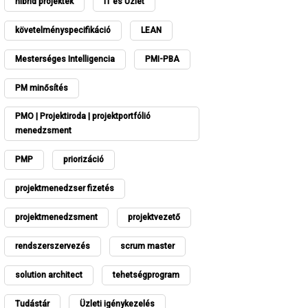
hibrid projektek
IT és Üzlet
követelményspecifikáció
LEAN
Mesterséges Intelligencia
PMI-PBA
PM minősítés
PMO | Projektiroda | projektportfólió
menedzsment
PMP
priorizáció
projektmenedzser fizetés
projektmenedzsment
projektvezető
rendszerszervezés
scrum master
solution architect
tehetségprogram
Tudástár
Üzleti igénykezelés