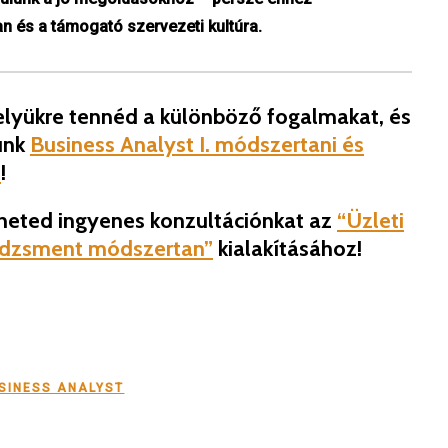
 és a támogató szervezeti kultúra.
helyükre tennéd a különböző fogalmakat, és
runk
Business Analyst I. módszertani és
e
!
heted ingyenes konzultációnkat az
“Üzleti
dzsment módszertan”
kialakításához!
SINESS ANALYST