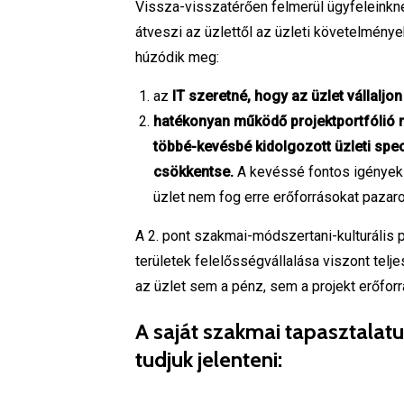
Vissza-visszatérően felmerül ügyfeleinkné
átveszi az üzlettől az üzleti követelménye
húzódik meg:
az
IT szeretné, hogy az üzlet vállaljo
hatékonyan működő projektportfólió 
többé-kevésbé kidolgozott üzleti speci
csökkentse.
A kevéssé fontos igények n
üzlet nem fog erre erőforrásokat pazaro
A 2. pont szakmai-módszertani-kulturális p
területek felelősségvállalása viszont telj
az üzlet sem a pénz, sem a projekt erőfor
A saját szakmai tapasztalatu
tudjuk jelenteni: