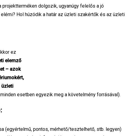
 projektterméken dolgozik, ugyanúgy felelős a jó
lérni? Hol húzódik a határ az üzleti szakértők és az üzleti
kkor ez
eti elemző
ket – azok
ériumokért,
 üzleti
minden esetben egyezik meg a követelmény forrásával).
:
 (egyértelmű, pontos, mérhető/tesztelhető, stb. legyen)