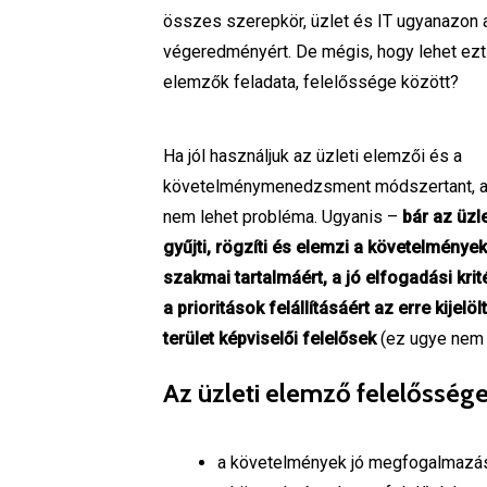
összes szerepkör, üzlet és IT ugyanazon a
végeredményért. De mégis, hogy lehet ezt e
elemzők feladata, felelőssége között?
Ha jól használjuk az üzleti elemzői és a
követelménymenedzsment módszertant, a
nem lehet probléma. Ugyanis –
bár az üzl
gyűjti, rögzíti és elemzi a követelménye
szakmai tartalmáért, a jó elfogadási krit
a prioritások felállításáért az erre kijelölt
terület képviselői felelősek
(ez ugye nem 
Az üzleti elemző felelőssége
a követelmények jó megfogalmazása