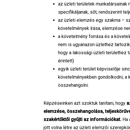
az üzleti területek munkatársainak
specifikáljanak, sőt, rendszerint t
az üzleti elemzés egy szakma – sz
követelmények írása, elemzése ne
a követelmény forrása és a követe
nem is ugyanazon üzlethez tartozik 
hogy a lakossági üzleti területhez
érintett)
egyik üzleti terület képviselője si
követelményekben gondolkodni, a k
összehangolni.
Képzéseinken azt szoktuk tanítani, hogy
a
elemzése, összehangolása, teljeskörűvé t
szakértőktől gyűjti az információkat.
Ha a
jött volna létre az üzleti elemzői szerepkö