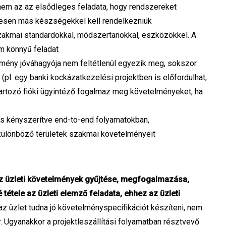
 nem az az elsődleges feladata, hogy rendszereket
eljesen más készségekkel kell rendelkezniük
akmai standardokkal, módszertanokkal, eszközökkel. A
m könnyű feladat
lmény jóváhagyója nem feltétlenül egyezik meg, sokszor
(pl. egy banki kockázatkezelési projektben is előfordulhat,
 tartozó fióki ügyintéző fogalmaz meg követelményeket, ha
ncs kényszerítve end-to-end folyamatokban,
ülönböző területek szakmai követelményeit
z üzleti követelmények gyűjtése, megfogalmazása,
étele az üzleti elemző feladata, ehhez az üzleti
z üzlet tudna jó követelményspecifikációt készíteni, nem
r. Ugyanakkor a projektleszállítási folyamatban résztvevő