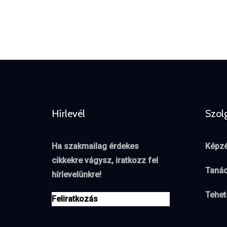
Hírlevél
Szol
Ha szakmailag érdekes
Képzé
cikkekre vágysz, iratkozz fel
Taná
hírlevelünkre!
Tehe
Feliratkozás