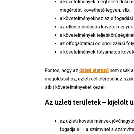
a követelmények megfelelő dokumen
megértést, követhető legyen, stb.
a követelményekhez az elfogadási 
az ellentmondásos követelmények
a követelmények teljeskörűségének
az elfogadtatási és priorizálási f
a követelmények folyamatos köve
Fontos, hogy az
üzleti elemző
nem csak az
megoldásához, üzleti cél eléréséhez szüks
stb.) követelményeket kezeli.
Az üzleti területek – kijelölt
az üzleti követelmények jóváhagyá
fogadja el – a számvitel a számvite