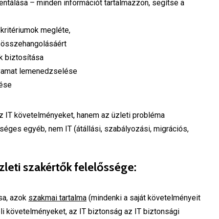
tálása – minden információt tartalmazzon, segítse a
kritériumok megléte,
 összehangolásáért
 biztosítása
olyamat lemenedzselése
tése
 IT követelményeket, hanem az üzleti probléma
éges egyéb, nem IT (átállási, szabályozási, migrációs,
 üzleti szakértők felelőssége:
sa, azok
szakmai tartalma
(mindenki a saját követelményeit
li követelményeket, az IT biztonság az IT biztonsági