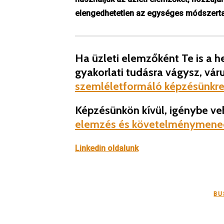
elengedhetetlen az egységes módszertan
Ha üzleti elemzőként Te is a 
gyakorlati tudásra vágysz, vá
szemléletformáló képzésünkr
Képzésünkön kívül, igénybe ve
elemzés és követelménymene
Linkedin oldalunk
BU