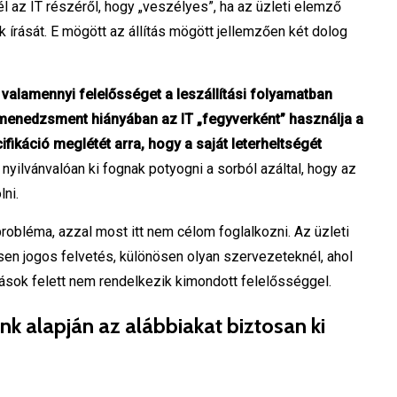
l az IT részéről, hogy „veszélyes”, ha az üzleti elemző
k írását. E mögött az állítás mögött jellemzően két dolog
n valamennyi felelősséget a leszállítási folyamatban
menedzsment hiányában az IT „fegyverként” használja a
fikáció meglétét arra, hogy a saját leterheltségét
yilvánvalóan ki fognak potyogni a sorból azáltal, hogy az
lni.
robléma, azzal most itt nem célom foglalkozni. Az üzleti
esen jogos felvetés, különösen olyan szervezeteknél, ahol
rások felett nem rendelkezik kimondott felelősséggel.
nk alapján az alábbiakat biztosan ki