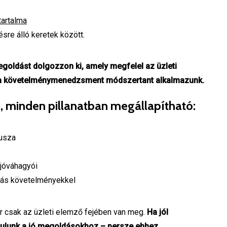
tartalma
ésre álló keretek között.
egoldást dolgozzon ki, amely megfelel az üzleti
 ha követelménymenedzsment módszertant alkalmazunk.
, minden pillanatban megállapítható:
tusza
 jóváhagyói
ás követelményekkel
 csak az üzleti elemző fejében van meg.
Ha jól
árulunk a jó megoldásokhoz – persze ehhez