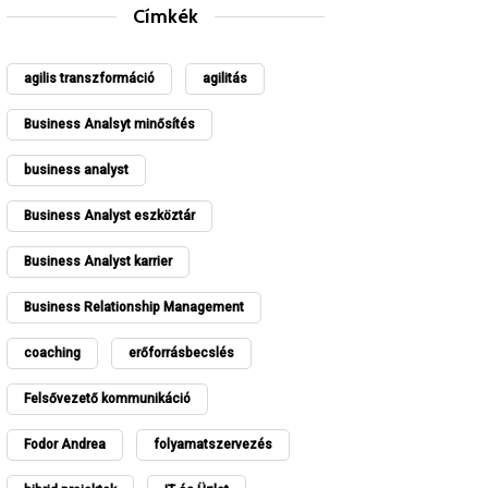
Címkék
agilis transzformáció
agilitás
Business Analsyt minősítés
business analyst
Business Analyst eszköztár
Business Analyst karrier
Business Relationship Management
coaching
erőforrásbecslés
Felsővezető kommunikáció
Fodor Andrea
folyamatszervezés