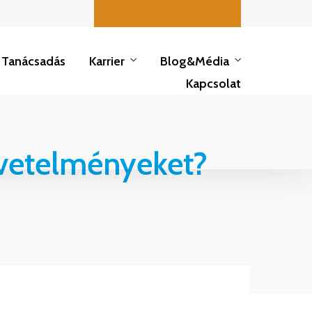
Hírlevél feliratkozás
Tanácsadás
Karrier
Blog&Média
Kapcsolat
Hírlevél feliratkozás
követelményeket?