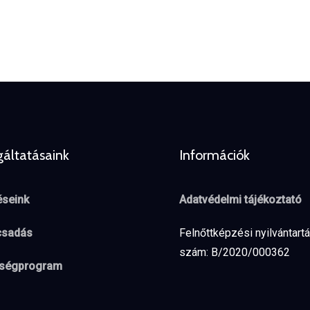
gáltatásaink
Információk
seink
Adatvédelmi tájékoztató
csadás
Felnőttképzési nyilvántartá
szám: B/2020/000362
tségprogram