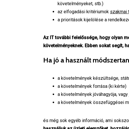
követelményeket, stb.)
az elfogadási kritériumok
szakmai 
a prioritások kijelölése a rendelkez
Az IT további felelőssége, hogy olyan m
követelményeknek. Ebben sokat segít,
Ha jó a használt módszertan
a követelmények készültsége, stá
a követelmények forrása (ki kérte)
a követelmények jóváhagyója, vagy
a követelmények összefüggései m
és még sok egyéb információ, ami sokszor
használjuk az üzleti elemzőket, hozzáj