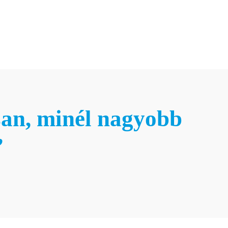
Hírlevél feliratkozás
anácsadás
Karrier
Blog&Média
Kapcsolat
Hírlevél feliratkozás
san, minél nagyobb
”