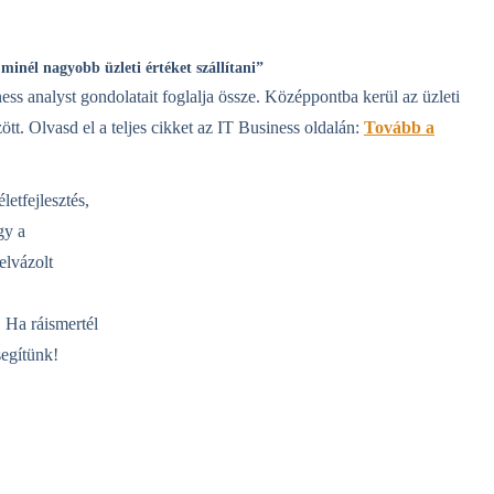
minél nagyobb üzleti értéket szállítani”
ss analyst gondolatait foglalja össze. Középpontba kerül az üzleti
zött. Olvasd el a teljes cikket az IT Business oldalán:
Tovább a
etfejlesztés,
gy a
elvázolt
. Ha ráismertél
segítünk!