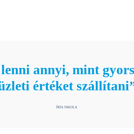
Rólunk
Képzések
Tehetségprogram
T
 lenni annyi, mint gyor
üzleti értéket szállítani
ÍRTA NIKOLA