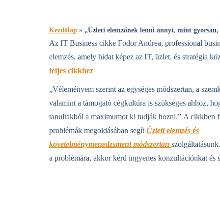
Kezdőlap
»
„Üzleti elemzőnek lenni annyi, mint gyorsan, 
Az IT Business cikke Fodor Andrea, professional busine
elemzés, amely hidat képez az IT, üzlet, és stratégia kö
teljes cikkhez
„Véleményem szerint az egységes módszertan, a szemlél
valamint a támogató cégkultúra is szükséges ahhoz, ho
tanultakból a maximumot ki tudják hozni.” A cikkben f
problémák megoldásában segít
Üzleti elemzés és
követelménymenedzsment módszertan
szolgáltatásunk
a problémára, akkor kérd ingyenes konzultációnkat és 