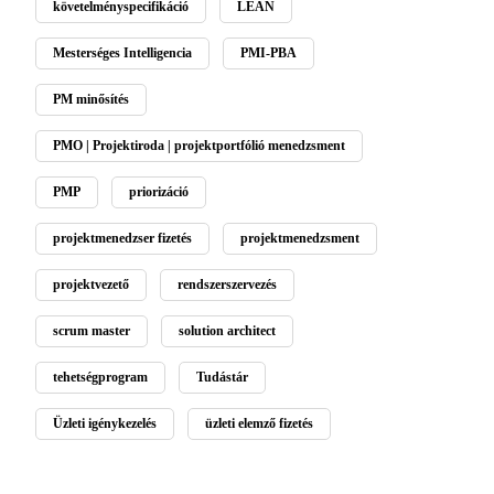
követelményspecifikáció
LEAN
Mesterséges Intelligencia
PMI-PBA
PM minősítés
PMO | Projektiroda | projektportfólió menedzsment
PMP
priorizáció
projektmenedzser fizetés
projektmenedzsment
projektvezető
rendszerszervezés
scrum master
solution architect
tehetségprogram
Tudástár
Üzleti igénykezelés
üzleti elemző fizetés