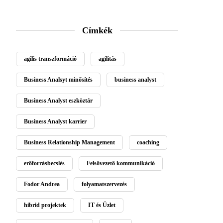
Címkék
agilis transzformáció
agilitás
Business Analsyt minősítés
business analyst
Business Analyst eszköztár
Business Analyst karrier
Business Relationship Management
coaching
erőforrásbecslés
Felsővezető kommunikáció
Fodor Andrea
folyamatszervezés
hibrid projektek
IT és Üzlet