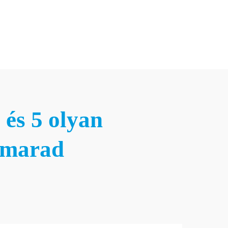
Hírlevél feliratkozás
anácsadás
Karrier
Blog&Média
Kapcsolat
Hírlevél feliratkozás
 és 5 olyan
k marad