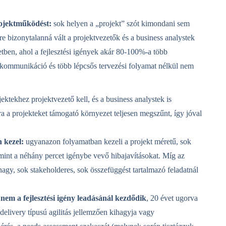
 projektműködést:
sok helyen a „projekt” szót kimondani sem
vre bizonytalanná vált a projektvezetők és a business analystek
etben, ahol a fejlesztési igények akár 80-100%-a több
mit kommunikáció és több lépcsős tervezési folyamat nélkül nem
ektekhez projektvezető kell, és a business analystek is
ra a projekteket támogató környezet teljesen megszűnt, így jóval
 kezel:
ugyanazon folyamatban kezeli a projekt méretű, sok
mint a néhány percet igénybe vevő hibajavításokat. Míg az
nagy, sok stakeholderes, sok összefüggést tartalmazó feladatnál
t nem a fejlesztési igény leadásánál kezdődik
, 20 évet ugorva
delivery típusú agilitás jellemzően kihagyja vagy