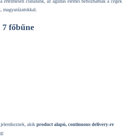
a értelmesen csinálunk, az agilitás elemei behozhatnak a cégek
k, magyarázatokkal.
ó 7 főbűne
jelentkeznek, akik
product alapú, continuous delivery-re
eg: