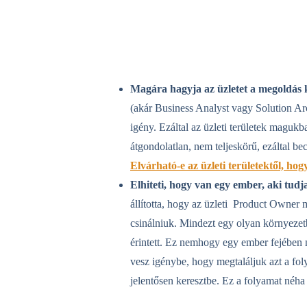
Magára hagyja az üzletet a megoldás 
(akár Business Analyst vagy Solution Arc
igény. Ezáltal az üzleti területek maguk
átgondolatlan, nem teljeskörű, ezáltal b
Elvárható-e
az üzleti területektől, ho
Elhiteti, hogy van egy ember, aki tudja
állította, hogy az üzleti Product Owner m
csinálniuk. Mindezt egy olyan környezetb
érintett. Ez nemhogy egy ember fejében
vesz igénybe, hogy megtaláljuk azt a fo
jelentősen keresztbe. Ez a folyamat néha