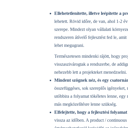
Ellehetetlenítette, illetve leépítette a
lehetett. Rövid időre, de van, ahol 1-2 é
szerepe. Mindezt olyan vállalati környez
rendszeren átívelő fejlesztést fed le, a
lehet megugrani.
Természetesen mindenki rájött, hogy proj
visszaszivárogtak a rendszerbe, de addig
nehezebb lett a projekteket menedzselni.
Mindent szögnek néz, és egy csatornán
összefüggéses, sok szereplős igényeket, 
utóbbira a folyamat tökéletes lenne, egy 
más megközelítésre lenne szükség.
Elfelejtette, hogy a fejlesztési folyama
vissza az időben. A product / continuous 