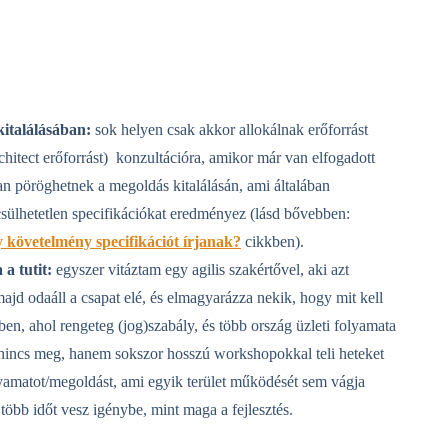
kitalálásában:
sok helyen csak akkor allokálnak erőforrást
hitect erőforrást) konzultációra, amikor már van elfogadott
ban pöröghetnek a megoldás kitalálásán, ami általában
ecsülhetetlen specifikációkat eredményez (lásd bővebben:
gy követelmény specifikációt írjanak?
cikkben)
.
 a tutit:
egyszer vitáztam egy agilis szakértővel, aki azt
ajd odaáll a csapat elé, és elmagyarázza nekik, hogy mit kell
en, ahol rengeteg (jog)szabály, és több ország üzleti folyamata
 nincs meg, hanem sokszor hosszú workshopokkal teli heteket
lyamatot/megoldást, ami egyik terület működését sem vágja
 több időt vesz igénybe, mint maga a fejlesztés.