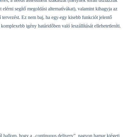
lmérés, a needs assessment szakaszát (melynek során tisztázzuk
t elérni segítő megoldási alternatívákat), valamint kihagyja az
tervezést. Ez nem baj, ha egy-egy kisebb funkciót jelentő
 komplexebb igény határidőben való leszállítását ellehetetleníti.
ől hallom, hogy a „continuous delivery” nagyon hamar kiégeti