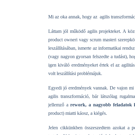
Mi az oka annak, hogy az agilis transzformá
Láttam jól működő agilis projekteke
t. A köz
product
owneri
vagy
scrum
masteri
szerepkö
leszállításában, ismer
te a
z informatikai rendsze
(vagy nagyon gyorsan felszedte a tudást), h
igen kiváló eredményeket értek
el az agilit
volt
leszállítási
problémájuk.
Egyedi jó eredmények vannak. D
e
vajon mi 
agilis transzformáció
, bár látszólag rugalma
jellemző a
rework
, a nagyobb feladatok 
product
) miatti káosz, a kiégés.
Jelen cikkünkben összeszedtem azokat a pon