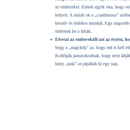
az embereket. Ennek egyik oka, hogy sok
helyett. A másik ok a „continuous” szóba
kreatív és érdekes munkát. Egy nagyobb r
ömlenek be a hibák.
Elveszi az emberektől azt az érzést, 
hogy a „nagykép” az, hogy mit is kell elé
Kollégák panaszkodnak, hogy nem látják át
hány „task”-ot pipáltak ki egy nap.