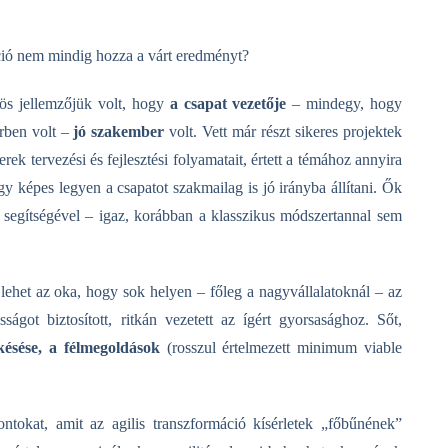
ció nem mindig hozza a várt eredményt?
ös jellemzőjük volt,
hogy
a
csapat vezetője
– mindegy, hogy
rben volt
–
jó szakember
volt. V
ett már részt sikeres projektek
rek tervezési és fejlesztési folyamatait,
értett a témához annyira
ogy képes
legyen a csapatot szakmailag is jó
irányba állítani.
Ők
ás segítségével – igaz, korábban
a klasszikus módszertannal
sem
lehet az oka,
ho
gy sok helyen
– főleg a
nagyvállalatoknál – az
sságot biztosított,
ritkán vezetett az ígért
gyorsaságh
oz
.
Sőt,
késése,
a félmegoldások
(rosszul értelmezett minimum
viable
tokat, amit az agilis transzformáció kísérletek „főbűnének”