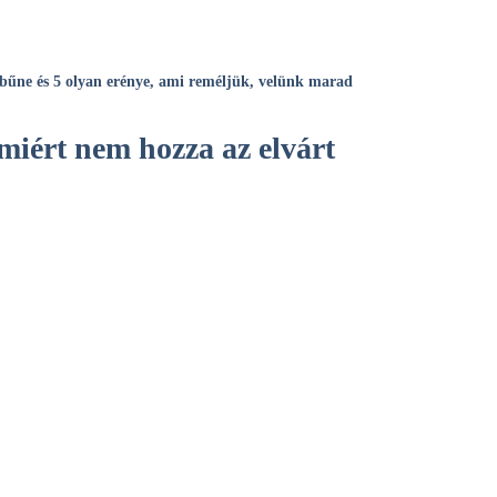
főbűne és 5 olyan erénye, ami reméljük, velünk marad
 miért nem hozza az elvárt