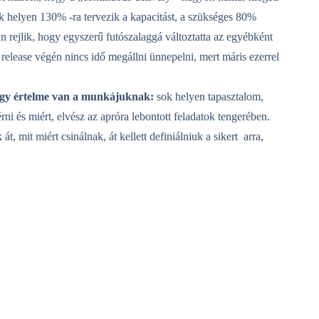
 helyen 130% -ra tervezik a kapacitást, a szükséges 80%
n rejlik, hogy egyszerű futószalaggá változtatta az egyébként
elease végén nincs idő megállni ünnepelni, mert máris ezerrel
hogy értelme van a munkájuknak:
sok helyen tapasztalom,
rni és miért, elvész az apróra lebontott feladatok tengerében.
, mit miért csinálnak, át kellett definiálniuk a sikert arra,