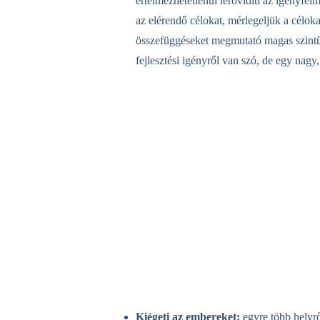
értelmezhetetlenül lerövidíti az igényfe
az elérendő célokat, mérlegeljük a céloka
összefüggéseket megmutató magas szintű 
fejlesztési igényről van szó, de egy nagy,
Kiégeti az embereket:
egyre több helyr