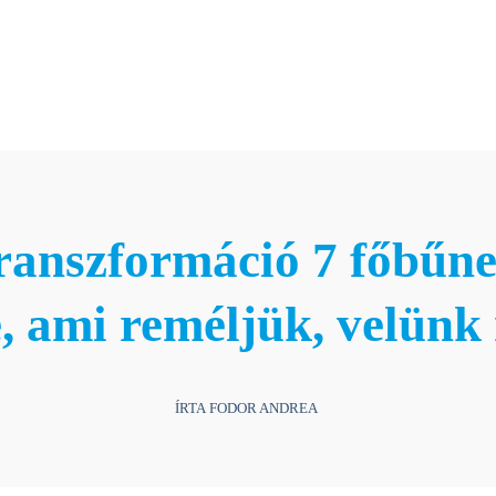
Rólunk
Képzések
Tehetségprogram
T
transzformáció 7 főbűne
, ami reméljük, velün
ÍRTA FODOR ANDREA