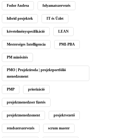
Fodor Andrea
folyamatszervezés
hibrid projektek
IT és Üzlet
követelményspecifikáció
LEAN
Mesterséges Intelligencia
PMI-PBA
PM minősítés
PMO | Projektiroda | projektportfólió
menedzsment
PMP
priorizáció
projektmenedzser fizetés
projektmenedzsment
projektvezető
rendszerszervezés
scrum master