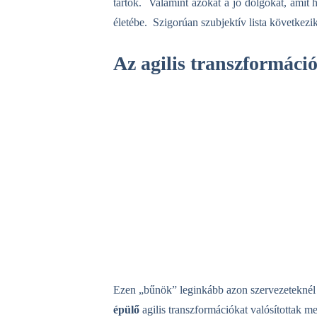
tartok.
Valamint azokat a jó dolgokat,
amit
h
életébe. Szigorúan szubjektív lista következi
Az agilis transzformáci
Ezen „bűnök” leginkább azon szervezeteknél 
épülő
agilis transzformációkat valósítottak m