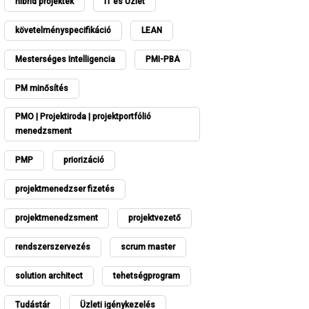
hibrid projektek
IT és Üzlet
követelményspecifikáció
LEAN
Mesterséges Intelligencia
PMI-PBA
PM minősítés
PMO | Projektiroda | projektportfólió
menedzsment
PMP
priorizáció
projektmenedzser fizetés
projektmenedzsment
projektvezető
rendszerszervezés
scrum master
solution architect
tehetségprogram
Tudástár
Üzleti igénykezelés