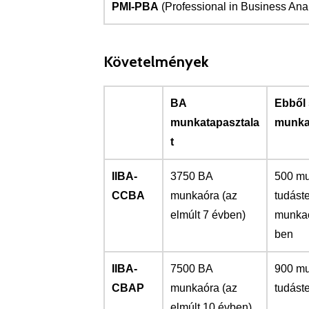
PMI-PBA
(Professional in Business Anal
Követelmények
BA
Ebből 
munkatapasztala
munka
t
IIBA-
3750 BA
500 m
CCBA
munkaóra (az
tudást
elmúlt 7 évben)
munkaó
ben
IIBA-
7500 BA
900 m
CBAP
munkaóra (az
tudáste
elmúlt 10 évben)