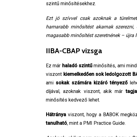
szintű minősítésekhez.
Ezt jó szívvel csak azoknak a türelmet
hamarabb minősítést akarnak szerezni,
magasabb minősítést szeretnének – újra le ke
IIBA-CBAP vizsga
Ez már
haladó szintű
minősítés, ami min
viszont
kiemelkedően sok ledolgozott 
ami
sokak számára kizáró tényező
leh
díjával, azoknak viszont, akik már
tagj
minősítés kedvező lehet.
Hátránya
viszont, hogy a BABOK megközel
tanulható
, mint a PMI Practice Guide.