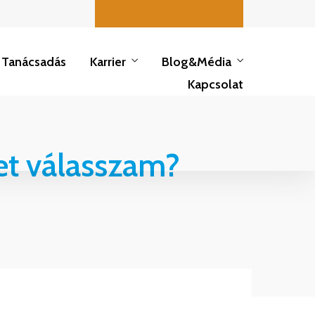
Hírlevél feliratkozás
Tanácsadás
Karrier
Blog&Média
Kapcsolat
Hírlevél feliratkozás
et válasszam?