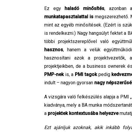
Ez egy
haladó minősítés
, azonban a
munkatapasztalattal is
megszerezhető. Mi
mint az egyéb minősítések. (Ezért is szü
is rendelkezni.) Nagy hangsúlyt fektet a 
többi projektszereplővel való együttm
hasznos
, hanem a velük együttműkö
hasznosítani azok a projektvezetők, 
projektjeikben, de a business ownerek é
PMP-nek
is, a
PMI tagok
pedig
kedvezm
indult – nagyon gyorsan
nagy népszerűség
A vizsgára való felkészülés alapja a PMI „
kiadványa, mely a BA munka módszertanát
a
projektek kontextusába helyezve
mutatj
Ezt ajánljuk azoknak, akik inkább fol