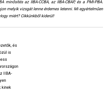
A minősítés az IIBA-CCBA, az IIBA-CBAP, és a PMI-PBA.
jon melyik vizsgát lenne érdemes letenni. Mi egyértelműen
Hogy miért? Cikkünkből kiderül!
ezetők, és
zül is
ness
arországon
z IIBA-
lyen
k kinek