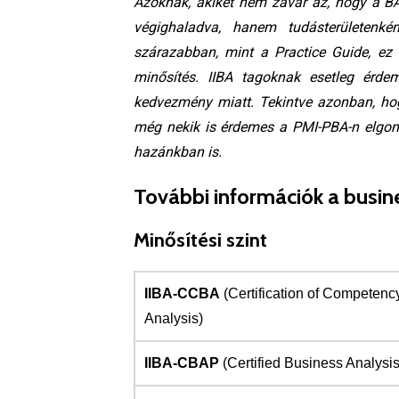
Azoknak, akiket nem zavar az, hogy a 
végighaladva, hanem tudásterületenk
szárazabban, mint a Practice Guide, ez
minősítés. IIBA tagoknak esetleg érde
kedvezmény miatt. Tekintve azonban, hog
még nekik is érdemes a PMI-PBA-n elgond
hazánkban is.
További információk a busin
Minősítési szint
IIBA-CCBA
(Certification of Competenc
Analysis)
IIBA-CBAP
(Certified Business Analysis