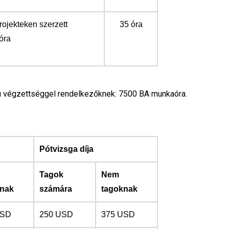
rojekteken szerzett
35 óra
óra
 végzettséggel rendelkezőknek: 7500 BA munkaóra.
Pótvizsga díja
Tagok
Nem
knak
számára
tagoknak
USD
250 USD
375 USD