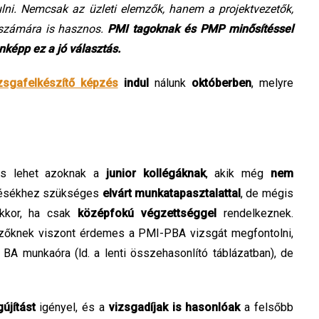
lni. Nemcsak az üzleti elemzők, hanem a projektvezetők,
 számára is hasznos.
PMI tagoknak és PMP minősítéssel
képp ez a jó választás.
zsgafelkészítő képzés
indul
nálunk
októberben
, melyre
os lehet azoknak a
junior kollégáknak
, akik még
nem
tésékhez szükséges
elvárt
munkatapasztalattal
, de mégis
akkor, ha csak
középfokú végzettséggel
rendelkeznek.
mzőknek viszont érdemes a PMI-PBA vizsgát megfontolni,
BA munkaóra (ld. a lenti összehasonlító táblázatban), de
újítást
igényel, és a
vizsgadíjak is hasonlóak
a felsőbb