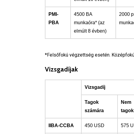
PMI-
4500 BA
2000 p
PBA
munkaóra* (az
munka
elmúlt 8 évben)
*Felsőfokú végzettség esetén. Középfokú
Vizsgadíjak
Vizsgadíj
Tagok
Nem
számára
tago
IIBA-CCBA
450 USD
575 