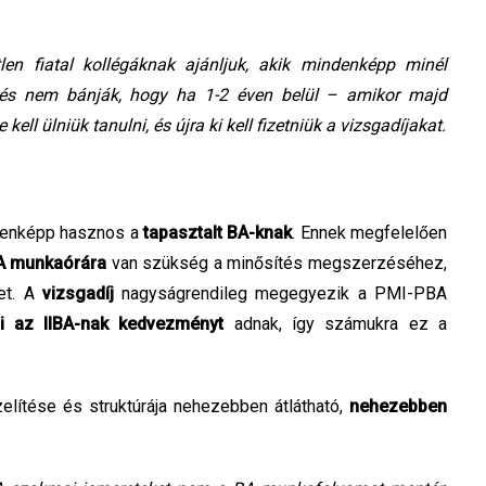
len fiatal kollégáknak ajánljuk, akik mindenképp minél
 és nem bánják, hogy ha 1-2 éven belül – amikor majd
ll ülniük tanulni, és újra ki kell fizetniük a vizsgadíjakat.
denképp hasznos a
tapasztalt BA-knak
. Ennek megfelelően
BA munkaórára
van szükség a minősítés megszerzéséhez,
et. A
vizsgadíj
nagyságrendileg megegyezik a PMI-PBA
ai az IIBA-nak kedvezményt
adnak, így számukra ez a
ítése és struktúrája nehezebben átlátható,
nehezebben