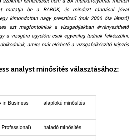
BA szakmai ismereteket nem a BA munkafolyamat mentén
ént mutatja be a BABOK, és mindezt ráadásul jóval
 egy kimondottan nagy presztízsű (már 2006 óta létező)
mes ezt megfontolniuk a vizsgadíjakban érvényesíthető
y a vizsgára egyelőre csak egyénileg tudnak felkészülni,
olkodniuk, amire már elérhető a vizsgafelkészítő képzés
ess analyst minősítés választásához:
y in Business
alapfokú minősítés
 Professional)
haladó minősítés