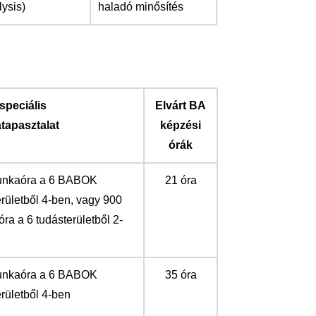
ysis)
haladó minősítés
speciális
Elvárt BA
tapasztalat
képzési
órák
unkaóra a 6 BABOK
21 óra
erületből 4-ben, vagy 900
ra a 6 tudásterületből 2-
unkaóra a 6 BABOK
35 óra
rületből 4-ben