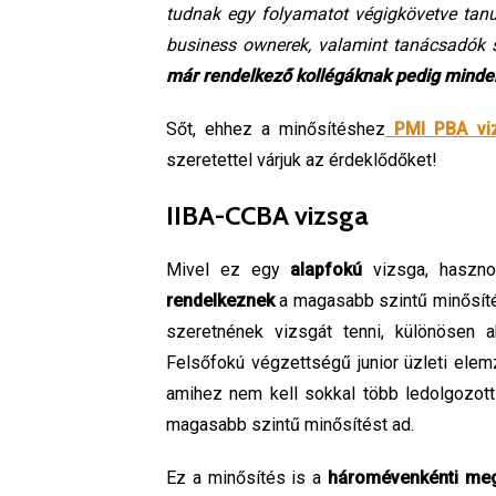
tudnak egy folyamatot végigkövetve tanu
business ownerek, valamint tanácsadók
már rendelkező kollégáknak pedig minden
Sőt, ehhez a minősítéshez
PMI PBA
vi
szeretettel várjuk az érdeklődőket!
IIBA-CCBA vizsga
Mivel ez egy
alapfokú
vizsga, haszn
rendelkeznek
a magasabb szintű minősí
szeretnének vizsgát tenni, különösen 
Felsőfokú végzettségű junior üzleti ele
amihez nem kell sokkal több ledolgozott 
magasabb szintű minősítést ad.
Ez a minősítés is a
háromévenkénti meg