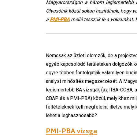
Magyarországon a három legismertebb B
Olvasóink közül sokan hezitálnak, hogy va
a
PMI-PBA
mellé tesszük le a voksunkat. 
Nemcsak az üzleti elemzők, de a projektv
egyéb kapcsolódó területeken dolgozók kö
egyre többen fontolgatják valamilyen busi
analyst minősítés megszerzését. A Magy
legismertebb BA vizsgák (az IIBA-CCBA, a
CBAP és a PMI-PBA) közül, melyikhez mi
feltételeknek kell megfelelni, illetve melyi
lehet a leghasznosabb?
PMI-PBA vizsga