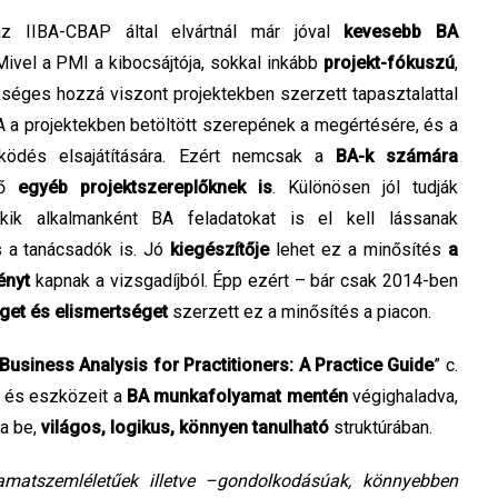
z IIBA-CBAP által elvártnál már jóval
kevesebb BA
vel a PMI a kibocsájtója, sokkal inkább
projekt-fókuszú
,
kséges hozzá viszont projektekben szerzett tapasztalattal
BA a projektekben betöltött szerepének a megértésére, és a
űködés elsajátítására. Ezért nemcsak a
BA-k számára
dő
egyéb projektszereplőknek is
. Különösen jól tudják
akik alkalmanként BA feladatokat is el kell lássanak
s a tanácsadók is. Jó
kiegészítője
lehet ez a minősítés
a
ényt
kapnak a vizsgadíjból. Épp ezért – bár csak 2014-ben
et és elismertséget
szerzett ez a minősítés a piacon.
Business Analysis for Practitioners: A Practice Guide
” c.
 és eszközeit a
BA munkafolyamat mentén
végighaladva,
a be,
világos, logikus, könnyen tanulható
struktúrában.
yamatszemléletűek illetve –gondolkodásúak, könnyebben