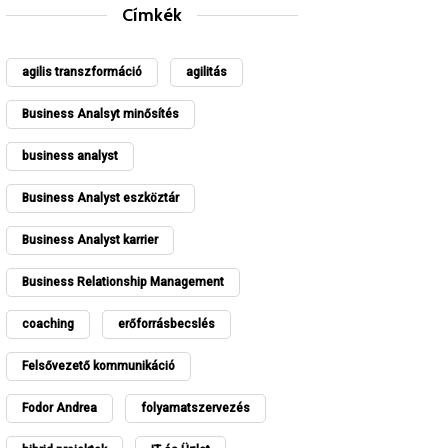
Címkék
agilis transzformáció
agilitás
Business Analsyt minősítés
business analyst
Business Analyst eszköztár
Business Analyst karrier
Business Relationship Management
coaching
erőforrásbecslés
Felsővezető kommunikáció
Fodor Andrea
folyamatszervezés