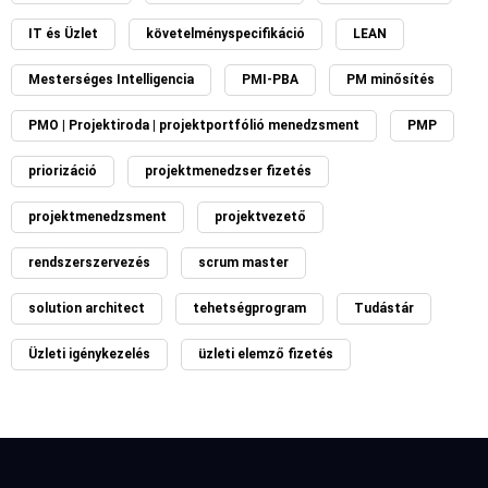
IT és Üzlet
követelményspecifikáció
LEAN
Mesterséges Intelligencia
PMI-PBA
PM minősítés
PMO | Projektiroda | projektportfólió menedzsment
PMP
priorizáció
projektmenedzser fizetés
projektmenedzsment
projektvezető
rendszerszervezés
scrum master
solution architect
tehetségprogram
Tudástár
Üzleti igénykezelés
üzleti elemző fizetés