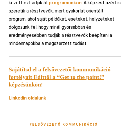
között ezt adjuk át
programunkon
. A képzést azért is
szeretik a résztvevők, mert gyakorlat orientált
program, ahol saját példákat, eseteket, helyzeteket
dolgozunk fel, hogy minél gyorsabban és
eredményesebben tudják a résztvevők beépíteni a
mindennapokba a megszerzett tudást.
Sajátítsd el a felsővezetői kommunikáci
ó
fort
élyait Edittől a “Get to the point
!”
k
épz
ésünk
ön!
Linkedin oldalunk
FELSŐVEZETŐ KOMMUNIKÁCIÓ