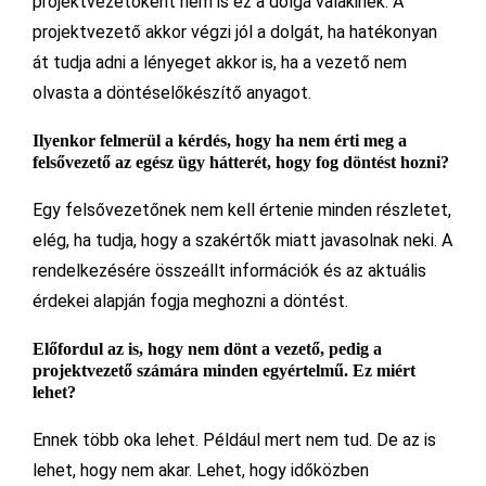
projektvezetőként nem is ez a dolga valakinek. A
projektvezető akkor végzi jól a dolgát, ha hatékonyan
át tudja adni a lényeget akkor is, ha a vezető nem
olvasta a döntéselőkészítő anyagot.
Ilyenkor felmerül a k
é
rd
é
s, hogy ha nem
é
rti meg a
felsővezető az eg
é
sz ügy hátter
é
t, hogy fog d
ö
nt
é
st hozni?
Egy felsővezetőnek nem kell értenie minden részletet,
elég, ha tudja, hogy a szakértők miatt javasolnak neki. A
rendelkezésére összeállt információk és az aktuális
érdekei alapján fogja meghozni a döntést.
El
őfordul az is, hogy nem d
ö
nt a vezető, pedig a
projektvezető számára minden egy
é
rtelmű. Ez mi
é
rt
lehet?
Ennek több oka lehet. Például mert nem tud. De az is
lehet, hogy nem akar. Lehet, hogy időközben