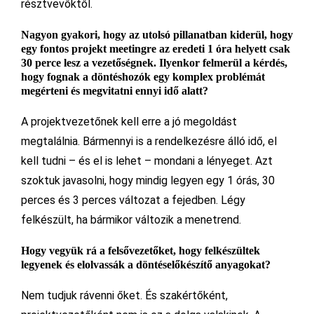
résztvevőktől.
Nagyon gyakori, hogy az utols
ó
pillanatban kiderül, hogy
egy fontos projekt meetingre az eredeti 1
ó
ra helyett csak
30 perce lesz a vezetős
é
gnek. Ilyenkor felmerül a k
é
rd
é
s,
hogy fognak a d
ö
nt
é
shoz
ó
k egy komplex probl
é
mát
meg
é
rteni
é
s megvitatni ennyi idő alatt?
A projektvezetőnek kell erre a jó megoldást
megtalálnia. Bármennyi is a rendelkezésre álló idő, el
kell tudni – és el is lehet – mondani a lényeget. Azt
szoktuk javasolni, hogy mindig legyen egy 1 órás, 30
perces és 3 perces változat a fejedben. Légy
felkészült, ha bármikor változik a menetrend.
Hogy vegyük rá a felsővezetőket, hogy felk
é
szültek
legyenek
é
s elolvassák a d
ö
nt
é
selők
é
szítő anyagokat?
Nem tudjuk rávenni őket. És szakértőként,