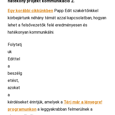
hatékony projekt kommunikáció 2.
Egy korábbi cikkünkben
Papp Edit szakértőnkkel
körbejártunk néhány témát azzal kapcsolatban, hogyan
lehet a felsővezetők felé eredményesen és
hatékonyan kommunikálni.
Folytatj
uk
Edittel
a
beszélg
etést,
azokat
a
kérdéseket érintjük, amelyek a
Térj már a lényegre!
programunkon
a leggyakrabban felmerülnek a