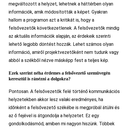
megváltozott a helyzet, lehetnek a háttérben olyan
információk, amik módosították a képet. Gyakran
hallom a programon azt a kritikát is, hogy a
felsővezetők következetlenek. A felsővezetők mindig
az aktuális információk alapján, az érdekeik szerinti
lehető legjobb döntést hozzák. Lehet számos olyan
információ, amiről projektvezetőként nem tudunk vagy
abból a székből nézve másképp fest a teljes kép.
Ezek szerint n
é
ha
é
rdemes a felsővezető szemüveg
é
n
keresztü
l is r
án
é
zni a dolgokra?
Pontosan. A felsővezetők felé történő kommunikációs
helyzetekben akkor lesz valaki eredményes, ha
időnként a felsővezető székébe is megpróbál átülni és
az ő fejével is átgondolja a helyzetet. Ez egy
gondolkodásmód, amiben mi nagyon hiszünk. Többek