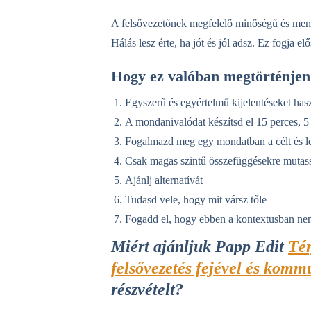
A felsővezetőnek megfelelő minőségű és menn
Hálás lesz érte, ha jót és jól adsz. Ez fogja elő
Hogy ez valóban megtörténjen 
Egyszerű és egyértelmű kijelentéseket has
A mondanivalódat készítsd el 15 perces, 5 
Fogalmazd meg egy mondatban a célt és l
Csak magas szintű összefüggésekre mutass r
Ajánlj alternatívát
Tudasd vele, hogy mit vársz tőle
Fogadd el, hogy ebben a kontextusban ne
Miért ajánljuk Papp Edit
Tér
felsővezetés fejével és komm
részvételt?