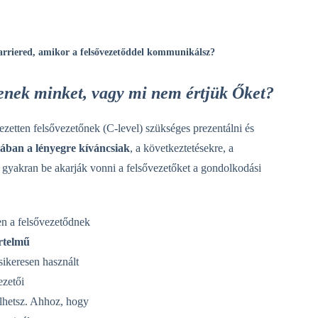
karriered, amikor a felsővezetőddel kommunikálsz?
tenek minket, vagy mi nem értjük Őket?
zetten felsővezetőnek (C-level) szükséges prezentálni és
alában a lényegre kíváncsiak
, a következtetésekre, a
yakran be akarják vonni a felsővezetőket a gondolkodási
n a felsővezetődnek
rtelmű
ikeresen használt
ezetői
lhetsz. Ahhoz, hogy