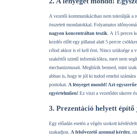
2. A lényeget mondd! Egysz
A vezetői kommunikáciban nem tolerálják a r
összetett mondatokkal. Folyamatos időnyomá
nagyon koncentráltan teszik
.
A 15 perces k
kezdés előtt egy pillanat alatt 5 percre csökken
célod akkor is el kell érni. Nincs szüksége a
szakértői szintű információkra, mert nem segít
mechanizmusait. Megbízik benned, mint szaké
abban is, hogy te jól ki tudod emelni számára
pontokat.
A lényeget mondd! Azt egyszerűe
egyértelműen!
Ez viszi a vezetődet sikerre és 
3. Prezentáció helyett építő
Egy előadás esetén a végén szokott kérdésfelt
szakadjon.
A felsővezető azonnal kérdez
, n