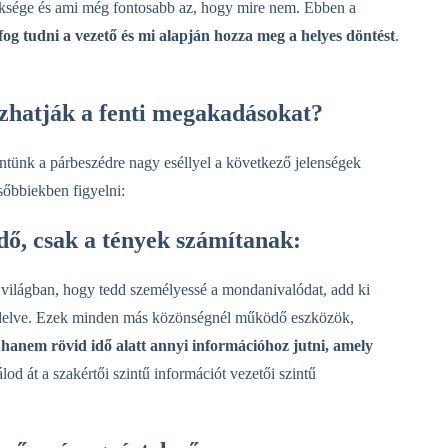
üksége és ami még fontosabb az, hogy mire nem. Ebben a
t fog tudni a vezető és mi alapján hozza meg a helyes döntést
.
zhatják a fenti megakadásokat?
kintünk a párbeszédre nagy eséllyel a következő jelenségek
sőbbiekben figyelni:
dő, csak a tények számítanak:
i világban, hogy tedd személyessé a mondanivalódat, add ki
űzdelve. Ezek minden más közönségnél működő eszközök,
hanem rövid idő alatt annyi információhoz jutni, amely
od át a szakértői szintű információt vezetői szintű