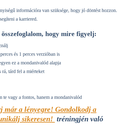
yiségű információra van szüksége, hogy jó döntést hozzon.
segíteni a karriered.
összefoglalom, hogy mire figyelj:
ználj
perces és 1 perces verzióban is
egyen ez a mondanivalód alapja
á, tárd fel a miérteket
m te vagy a fontos, hanem a mondanivalód
j már a lényegre! Gondolkodj a
unikálj sikeresen!
tréningjén való