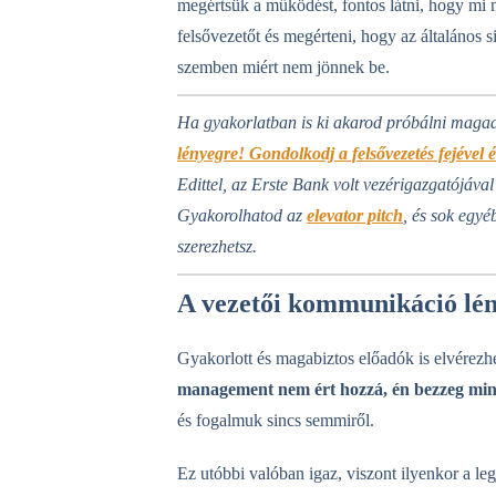
megértsük a működést, fontos látni, hogy mi 
felsővezetőt és megérteni, hogy az általános 
szemben miért nem jönnek be.
Ha gyakorlatban is ki akarod próbálni magad 
lényegre! Gondolkodj a felsővezetés fejéve
Edittel, az Erste Bank volt vezérigazgatójával 
Gyakorolhatod az
elevator pitch
, és sok egyé
szerezhetsz.
A vezetői kommunikáció lén
Gyakorlott és magabiztos előadók is elvérez
management nem ért hozzá, én bezzeg mind
és fogalmuk sincs semmiről.
Ez utóbbi valóban igaz, viszont ilyenkor a le