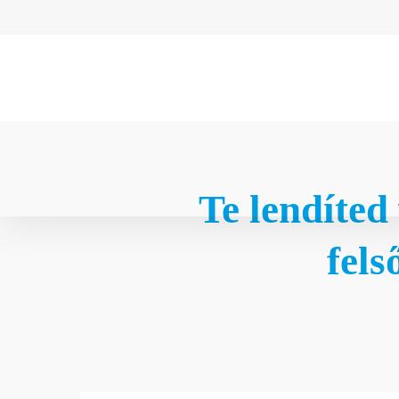
Te lendíted
fel