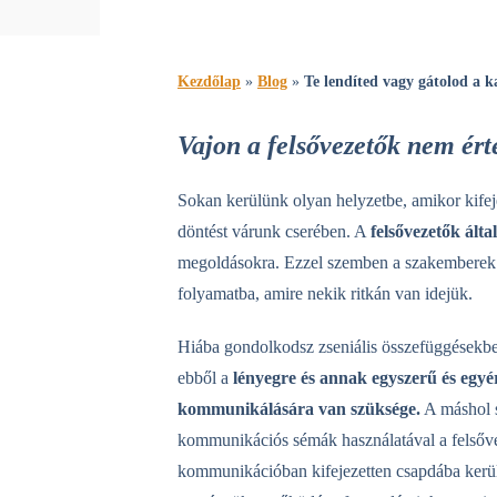
Kezdőlap
»
Blog
»
Te lendíted vagy gátolod a 
Vajon a felsővezetők nem ér
Sokan kerülünk olyan helyzetbe, amikor kifeje
döntést várunk cserében. A
felsővezetők ált
megoldásokra. Ezzel szemben a szakemberek g
folyamatba, amire nekik ritkán van idejük.
Hiába gondolkodsz zseniális összefüggésekbe
ebből a
lényegre és annak egyszerű és egyé
kommunikálására van szüksége.
A máshol s
kommunikációs sémák használatával a felsőv
kommunikációban kifejezetten csapdába kerü