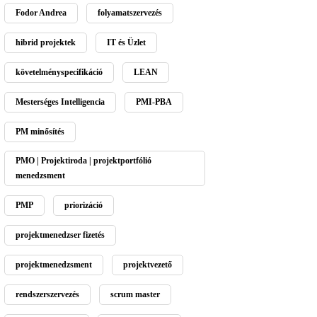
Fodor Andrea
folyamatszervezés
hibrid projektek
IT és Üzlet
követelményspecifikáció
LEAN
Mesterséges Intelligencia
PMI-PBA
PM minősítés
PMO | Projektiroda | projektportfólió
menedzsment
PMP
priorizáció
projektmenedzser fizetés
projektmenedzsment
projektvezető
rendszerszervezés
scrum master