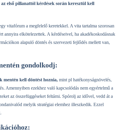
az első pillanattól kérdések során keresztül kell
gy vitafórum a megfelelő keretekkel. A vita tartalma szorosan
ért annyira elkötelezettek. A kérdéseivel, ha akadékoskodásnak
rmációkon alapuló döntés és szervezeti fejlődés mellett van,
 mentén gondolkodj:
ek mentén kell döntést hoznia,
mint pl hatékonyságnövelés,
ntés. Amennyiben ezekhez való kapcsolódás nem egyértelmű a
eket az összefüggéseket feltárni. Spórolj az idővel, vedd át a
danivalód melyik stratégiai elemhez illeszkedik. Ezzel
.
ikációhoz: