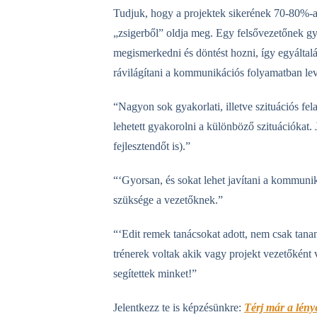
Tudjuk, hogy a projektek sikerének 70-80%-
„zsigerből” oldja meg. Egy felsővezetőnek gy
megismerkedni és döntést hozni, így egyáltal
rávilágítani a kommunikációs folyamatban lev
“Nagyon sok gyakorlati, illetve szituációs fel
lehetett gyakorolni a különböző szituációkat. 
fejlesztendőt is).”
“‘Gyorsan, és sokat lehet javítani a kommuni
szüksége a vezetőknek.”
“‘Edit remek tanácsokat adott, nem csak tana
trénerek voltak akik vagy projekt vezetőként 
segítettek minket!”
Jelentkezz te is képzésünkre:
Térj már a lény