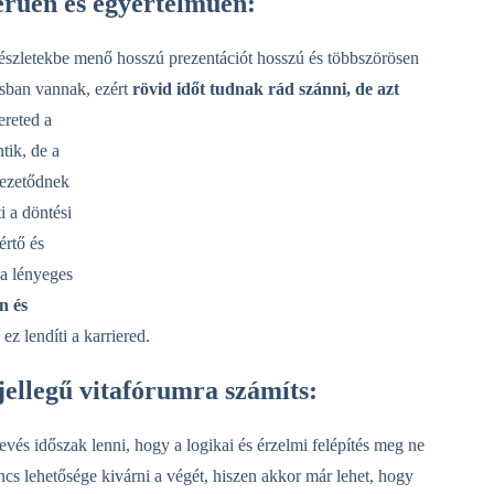
erűen és egyértelműen:
észletekbe menő hosszú prezentációt hosszú és többszörösen
sban vannak, ezért
rövid időt tudnak rád szánni, de azt
ereted a
tik, de a
 vezetődnek
i a döntési
rtő és
 a lényeges
n és
ez lendíti a karriered.
 jellegű vitafórumra számíts:
evés időszak lenni, hogy a logikai és érzelmi felépítés meg ne
incs lehetősége kivárni a végét, hiszen akkor már lehet, hogy