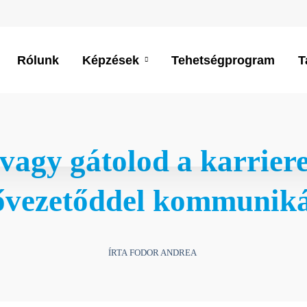
Rólunk
Képzések
Tehetségprogram
T
 vagy gátolod a karrier
sővezetőddel kommuniká
ÍRTA FODOR ANDREA