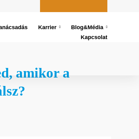
Hírlevél feliratkozás
anácsadás
Karrier
Blog&Média
Kapcsolat
Hírlevél feliratkozás
ed, amikor a
lsz?