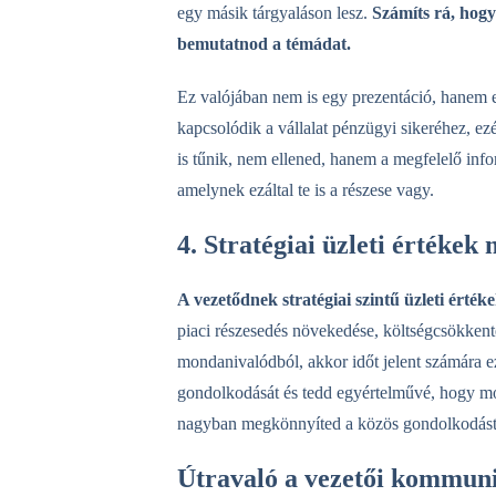
egy másik tárgyaláson lesz.
Számíts rá, hogy 
bemutatnod a témádat.
Ez valójában nem is egy prezentáció, hanem e
kapcsolódik a vállalat pénzügyi sikeréhez, ez
is tűnik, nem ellened, hanem a megfelelő info
amelynek ezáltal te is a részese vagy.
4. Stratégiai üzleti értékek
A vezetődnek stratégiai szintű üzleti érték
piaci részesedés növekedése, költségcsökke
mondanivalódból, akkor időt jelent számára ez
gondolkodását és tedd egyértelművé, hogy mon
nagyban megkönnyíted a közös gondolkodást
Útravaló a vezetői kommun