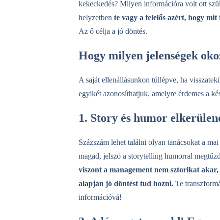
kekeckedés? Milyen információra volt ott sz
helyzetben
te vagy a felelős azért, hogy mi
Az ő célja a jó döntés.
Hogy milyen jelenségek oko
A saját ellenállásunkon túllépve, ha visszate
egyikét azonosíthatjuk, amelyre érdemes a ké
1. Story és humor elkerülen
Százszám lehet találni olyan tanácsokat a ma
magad, jelszó a storytelling humorral megt
viszont a management nem sztorikat akar, 
alapján jó döntést tud hozni.
Te transzformál
információvá!