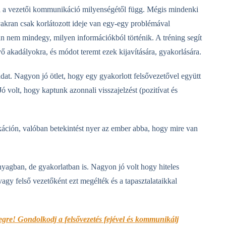
a a vezetői kommunikáció milyenségétől függ. Mégis mindenki
akran csak korlátozott ideje van egy-egy problémával
án nem mindegy, milyen információkból történik. A tréning segít
ő akadályokra, és módot teremt ezek kijavítására, gyakorlására.
adat. Nagyon jó ötlet, hogy egy gyakorlott felsővezetővel együtt
Jó volt, hogy kaptunk azonnali visszajelzést (pozitívat és
káción, valóban betekintést nyer az ember abba, hogy mire van
nyagban, de gyakorlatban is. Nagyon jó volt hogy hiteles
vagy felső vezetőként ezt megélték és a tapasztalataikkal
egre! Gondolkodj a felsővezetés fejével és kommunikálj