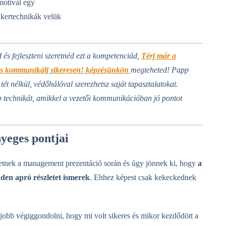
motivál egy
sikertechnikák velük
és fejleszteni szeretnéd ezt a kompetenciád,
Térj már a
l és kommunikálj sikeresen! képzésünkön
megteheted! Papp
tét nélkül, védőhálóval szerezhetsz saját tapasztalatokat.
b technikát, amikkel a vezetői kommunikációban jó pontot
yeges pontjai
hetnek a management prezentáció során és úgy jönnek ki, hogy
a
en apró részletet ismerek
. Ehhez képest csak kekeckednek
gjobb végiggondolni, hogy mi volt sikeres és mikor kezdődött a