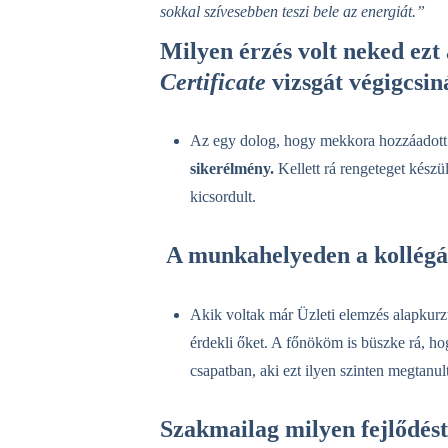
sokkal szívesebben teszi bele az energiát.”
Milyen érzés volt neked ezt
Certificate
vizsgát végigcsin
Az egy dolog, hogy mekkora hozzáadott 
sikerélmény.
Kellett rá rengeteget kész
kicsordult.
A munkahelyeden a kollégá
Akik voltak már Üzleti elemzés alapkurz
érdekli őket. A főnököm is büszke rá, ho
csapatban, aki ezt ilyen szinten megtanul
Szakmailag milyen fejlődést