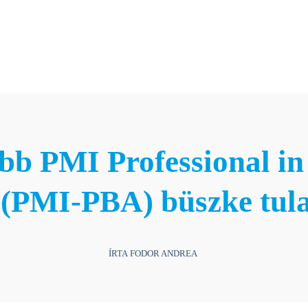
Rólunk
Képzések
Tehetségprogram
T
sebb PMI Professional in
e (PMI-PBA) büszke tul
ÍRTA FODOR ANDREA