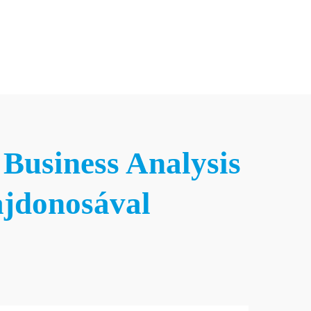
Hírlevél feliratkozás
anácsadás
Karrier
Blog&Média
Kapcsolat
Hírlevél feliratkozás
 Business Analysis
ajdonosával