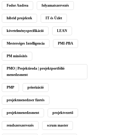
Fodor Andrea
folyamatszervezés
hibrid projektek
IT és Üzlet
követelményspecifikáció
LEAN
Mesterséges Intelligencia
PMI-PBA
PM minősítés
PMO | Projektiroda | projektportfólió
menedzsment
PMP
priorizáció
projektmenedzser fizetés
projektmenedzsment
projektvezető
rendszerszervezés
scrum master