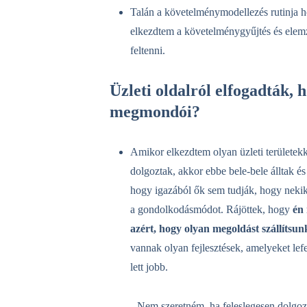
Talán a követelménymodellezés rutinja h
elkezdtem a követelménygyűjtés és elem
feltenni.
Üzleti oldalról elfogadták
megmondói?
Amikor elkezdtem olyan üzleti területek
dolgoztak, akkor ebbe bele-bele álltak és
hogy igazából ők sem tudják, hogy nekik 
a gondolkodásmódot. Rájöttek, hogy
én
azért, hogy olyan megoldást szállítsu
vannak olyan fejlesztések, amelyeket lefe
lett jobb.
Nem szeretném, ha feleslegesen dolgozná