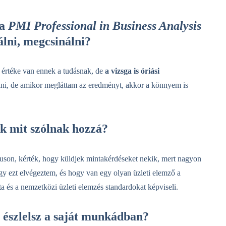
 a
PMI Professional in Business Analysis
álni, megcsinálni?
értéke van ennek a tudásnak, de
a vizsga is óriási
ülni, de amikor megláttam az eredményt, akkor a könnyem is
k mit szólnak hozzá?
uson, kérték, hogy küldjek mintakérdéseket nekik, mert nagyon
gy ezt elvégeztem, és hogy van egy olyan üzleti elemző a
ta és a nemzetközi üzleti elemzés standardokat képviseli.
 észlelsz a saját munkádban?