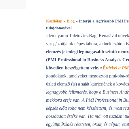
Kezdőlap
»
Blog
»
Interjú a legfrissebb PMI Pr
tulajdonosával
Idén nyáron Taletovics-Bagi Renátával növ
vizsgázottjaink népes tábora, akinek ezúton i
elemzés jelenlegi legmagasabb szintű nemz
(PMI Professional in Business Analysis Cer
követően beszélgettem vele. »
Érdekel a PMI
gondolatok, amelyeket megosztott pmi-pba-ról
üzleti elemző (is) a saját karrierjének a kovác
legnagyobb felismerés, hogy a Business Anal
mekkora ereje van.
A PMI Professional in Bus
képzés előtt soha nem készítettem, és most rea
hozzáadott értéke van.
Ha már ott tisztázni tu
együttműködés részleteit, okait, és céljait, e