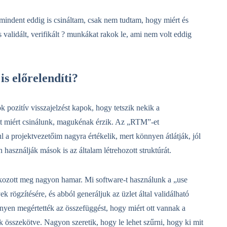
indent eddig is csináltam, csak nem tudtam, hogy miért és
 validált, verifikált ? munkákat rakok le, ami nem volt eddig
 is előrelendíti?
sok pozitív visszajelzést kapok, hogy tetszik nekik a
t miért csinálunk, magukénak érzik. Az „RTM”-et
 a projektvezetőim nagyra értékelik, mert könnyen átlátják, jól
n használják mások is az általam létrehozott struktúrát.
tkozott meg nagyon hamar. Mi software-t használunk a „use
k rögzítésére, és abból generáljuk az üzlet által validálható
yen megértették az összefüggést, hogy miért ott vannak a
összekötve. Nagyon szeretik, hogy le lehet szűrni, hogy ki mit