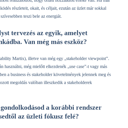
ost realizálódott, hogy óriási hozzáadott értéke van. Ha már
ködés részleteit, okait, és céljait, ezután az üzlet már sokkal
szívesebben teszi bele az energiát.
yst tervezés az egyik, amelyet
unkádba. Van még más eszköz?
lity Martix), illetve van még egy „stakeholder viewpoint”.
rán használni, még mielőtt elkezdenék „use case”-t vagy más
ben a business és stakeholder követelmények jelennek meg és
ozott megoldás valóban illeszkedik a stakeholderek
a gondolkodásod a korábbi rendszer
dtől az üzleti fókusz felé?