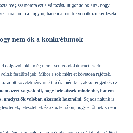
ozta meg számomra ezt a változást. Itt gondolok arra, hogy
zés során nem a hogyan, hanem a miértre vonatkozó kérdéseket
, hogy nem ők a konkrétumok
kel dolgozni, akik még nem ilyen gondolatmenet szerint
 voltak feszültségek. Mikor a sok miért-et követően rájöttek,
az adott követelmény miért jó és miért kell, akkor engedték ezt
 nem azért vagyok ott, hogy belekössek mindenbe, hanem
nk, amelyet ők valóban akarnak használni
. Sajnos nálunk is
jlesztenek, letesztelnek és az üzlet rájön, hogy ettől nekik nem
nk, épp ezért célom, hogy értéke legyen az általunk szállított