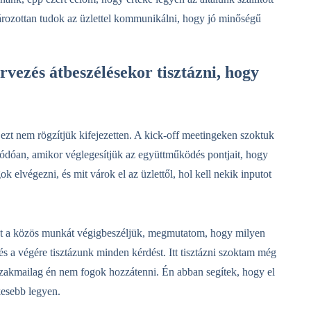
rozottan tudok az üzlettel kommunikálni, hogy jó minőségű
ervezés átbeszélésekor tisztázni, hogy
ezt nem rögzítjük kifejezetten. A kick-off meetingeken szoktuk
lódóan, amikor véglegesítjük az együttműködés pontjait, hogy
k elvégezni, és mit várok el az üzlettől, hol kell nekik inputot
ezt a közös munkát végigbeszéljük, megmutatom, hogy milyen
 és a végére tisztázunk minden kérdést. Itt tisztázni szoktam még
zakmailag én nem fogok hozzátenni. Én abban segítek, hogy el
kesebb legyen.