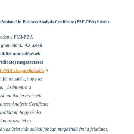
ofessional in Business Analysis Certificate (PMI-PBA) büszke
ekedett a PMI-PBA
s gratulálunk.
Az üzleti
etközi minősítésének
tificate) megszerzését
-PBA vizsgafelkészítés
A
 jól mutatják, hogy az
sa.
„Számomra a
yst munka tervezésnek
iness Analysis Certificate
lizálódott, hogy óriási
dod az üzlettel az
zután az üzlet már sokkal jobban magáénak érzi a feladatot,