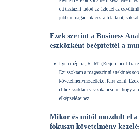
PMI-PBA előtt soha nem készítettem, és m
ott tisztázni tudod az üzlettel az együttmű
jobban magáénak érzi a feladatot, sokkal 
Ezek szerint a Business Anal
eszközként beépítettél a m
Ilyen még az „RTM” (Requrement Traceabi
Ezt szoktam a magasszintű áttekintés so
követelménymodelleket felrajzolni. Ezek
ehhez szoktam visszakapcsolni, hogy a h
elképzeléseihez.
Mikor és mitől mozdult el 
fókuszú követelmény kezelése