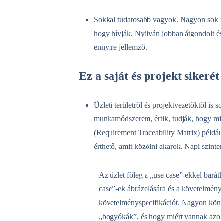
Sokkal tudatosabb vagyok. Nagyon sok m
hogy hívják. Nyilván jobban átgondolt és
ennyire jellemző.
Ez a saját és projekt sikerét
Üzleti területről és projektvezetőktől is 
munkamódszerem, értik, tudják, hogy mi
(Requirement Traceability Matrix) például
érthető, amit közölni akarok. Napi szinte
Az üzlet főleg a „use case”-ekkel bará
case”-ek ábrázolására és a követelménye
követelményspecifikációt. Nagyon könn
„bogyókák”, és hogy miért vannak azok 