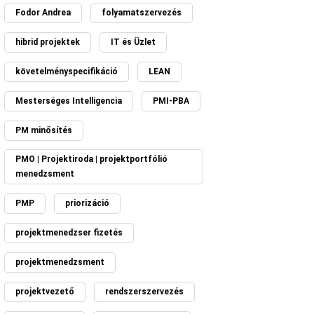
Fodor Andrea
folyamatszervezés
hibrid projektek
IT és Üzlet
követelményspecifikáció
LEAN
Mesterséges Intelligencia
PMI-PBA
PM minősítés
PMO | Projektiroda | projektportfólió
menedzsment
PMP
priorizáció
projektmenedzser fizetés
projektmenedzsment
projektvezető
rendszerszervezés