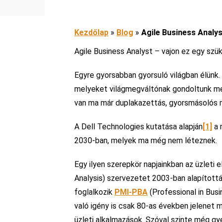
Kezdőlap
»
Blog
»
Agile Business Analys
Agile Business Analyst – vajon ez egy sz
Egyre gyorsabban gyorsuló világban élünk.
melyeket világmegváltónak gondoltunk meg
van ma már duplakazettás, gyorsmásolós 
A Dell Technologies kutatása alapján
[1]
a 
2030-ban, melyek ma még nem léteznek.
Egy ilyen szerepkör napjainkban az üzleti e
Analysis) szervezetet 2003-ban alapított
foglalkozik
PMI-PBA
(Professional in Busi
való igény is csak 80-as években jelenet
üzleti alkalmazások. Szóval szinte még gyer