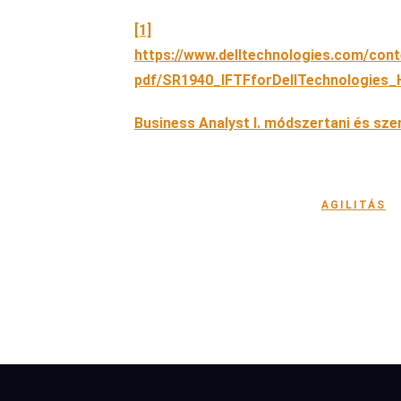
[1]
https://www.delltechnologies.com/con
pdf/SR1940_IFTFforDellTechnologies_
Business Analyst l. módszertani és sz
AGILITÁS