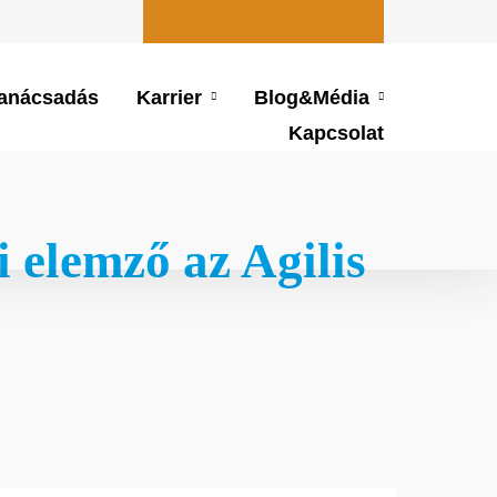
Hírlevél feliratkozás
anácsadás
Karrier
Blog&Média
Kapcsolat
Hírlevél feliratkozás
i elemző az Agilis