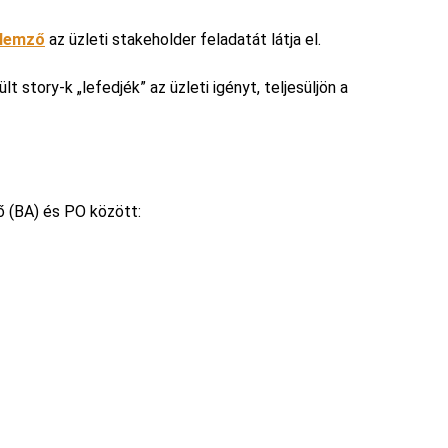
elemző
az üzleti stakeholder feladatát látja el.
t story-k „lefedjék” az üzleti igényt, teljesüljön a
 (BA) és PO között: