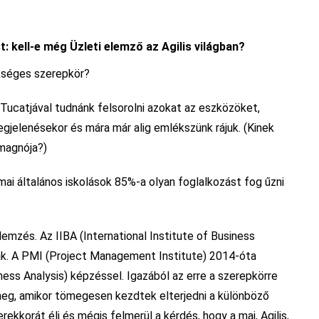
t: kell-e még Üzleti elemző az Agilis világban?
ükséges szerepkör?
 Tucatjával tudnánk felsorolni azokat az eszközöket,
jelenésekor és mára már alig emlékszünk rájuk. (Kinek
magnója?)
mai általános iskolások 85%-a olyan foglalkozást fog űzni
lemzés. Az IIBA (International Institute of Business
ák. A PMI (Project Management Institute) 2014-óta
ness Analysis) képzéssel. Igazából az erre a szerepkörre
 meg, amikor tömegesen kezdtek elterjedni a különböző
ekkorát éli és mégis felmerül a kérdés, hogy a mai, Agilis,