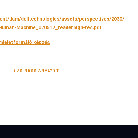
tent/dam/delltechnologies/assets/perspectives/2030/
Human-Machine_070517_readerhigh-res.pdf
emléletformáló képzés
BUSINESS ANALYST