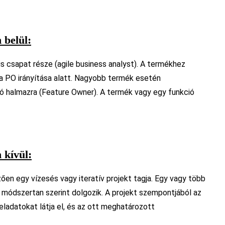
 belül:
is csapat része (agile business analyst). A termékhez
 PO irányítása alatt. Nagyobb termék esetén
ió halmazra (Feature Owner). A termék vagy egy funkció
 kívül:
ően egy vízesés vagy iteratív projekt tagja. Egy vagy több
si módszertan szerint dolgozik. A projekt szempontjából az
eladatokat látja el, és az ott meghatározott