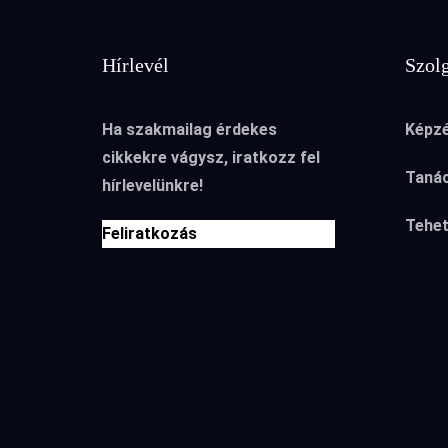
Hírlevél
Szolg
Ha szakmailag érdekes
Képzé
cikkekre vágysz, iratkozz fel
Taná
hírlevelünkre!
Tehe
Feliratkozás