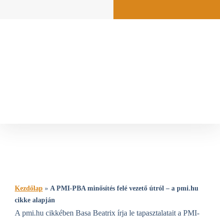
Hírlevél feliratkozás
Hírlevél feliratkozás
A PMI-PBA minősítés felé vezető útról – a
pmi.hu cikke alapján
ÍRTA NIKOLA
Kezdőlap
»
A PMI-PBA minősítés felé vezető útról – a pmi.hu
cikke alapján
A pmi.hu cikkében Basa Beatrix írja le tapasztalatait a PMI-