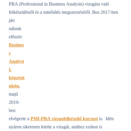
PBA (Professional in Business Analysis) vizsgára való
felkészülésről és a minősítés megszerzéséről.
Bea 2017-ben
járt
nálunk
először
Busines
s
Analyst
I.
képzésü
nkön
,
majd
2019-
ben
elvégezte a
PMI-PBA vizsgafelkészítő kurzust
is. Idén
nyáron sikeresen letette a vizsgát, amihez ezúton is