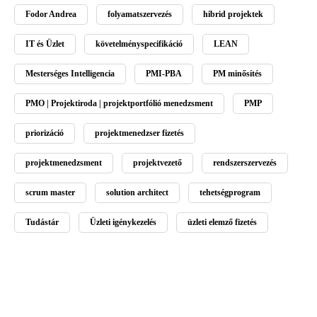
Fodor Andrea
folyamatszervezés
hibrid projektek
IT és Üzlet
követelményspecifikáció
LEAN
Mesterséges Intelligencia
PMI-PBA
PM minősítés
PMO | Projektiroda | projektportfólió menedzsment
PMP
priorizáció
projektmenedzser fizetés
projektmenedzsment
projektvezető
rendszerszervezés
scrum master
solution architect
tehetségprogram
Tudástár
Üzleti igénykezelés
üzleti elemző fizetés