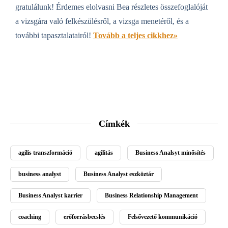
gratulálunk! Érdemes elolvasni Bea részletes összefoglalóját
a vizsgára való felkészülésről, a vizsga menetéről, és a
további tapasztalatairól!
Tovább a teljes cikkhez»
Címkék
agilis transzformáció
agilitás
Business Analsyt minősítés
business analyst
Business Analyst eszköztár
Business Analyst karrier
Business Relationship Management
coaching
erőforrásbecslés
Felsővezető kommunikáció