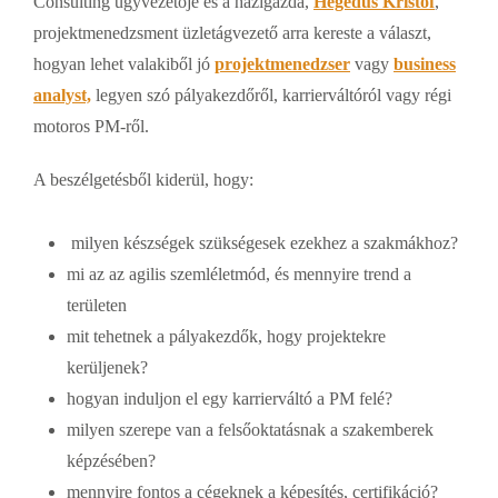
Consulting ügyvezetője és a házigazda,
Hegedűs Kristóf
,
projektmenedzsment üzletágvezető arra kereste a választ,
hogyan lehet valakiből jó
projektmenedzser
vagy
business
analyst,
legyen szó pályakezdőről, karrierváltóról vagy régi
motoros PM-ről.
A beszélgetésből kiderül, hogy:
milyen készségek szükségesek ezekhez a szakmákhoz?
mi az az agilis szemléletmód, és mennyire trend a
területen
mit tehetnek a pályakezdők, hogy projektekre
kerüljenek?
hogyan induljon el egy karrierváltó a PM felé?
milyen szerepe van a felsőoktatásnak a szakemberek
képzésében?
mennyire fontos a cégeknek a képesítés, certifikáció?