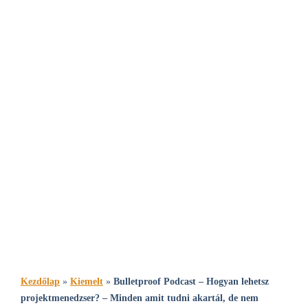
Hírlevél feliratkozás
Hírlevél feliratkozás
Bulletproof Podcast – Hogyan lehetsz
projektmenedzser? – Minden amit tudni
akartál, de nem mertél megkérdezni
ÍRTA FODOR ANDREA
Kezdőlap
»
Kiemelt
»
Bulletproof Podcast – Hogyan lehetsz
projektmenedzser? – Minden amit tudni akartál, de nem