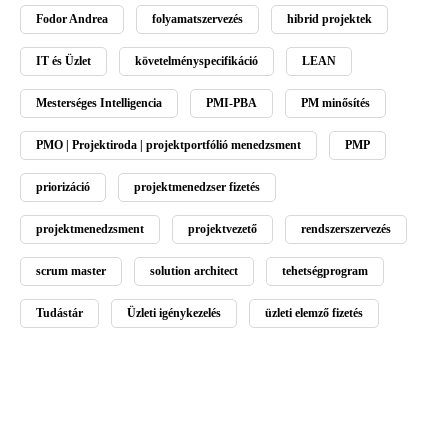
Fodor Andrea
folyamatszervezés
hibrid projektek
IT és Üzlet
követelményspecifikáció
LEAN
Mesterséges Intelligencia
PMI-PBA
PM minősítés
PMO | Projektiroda | projektportfólió menedzsment
PMP
priorizáció
projektmenedzser fizetés
projektmenedzsment
projektvezető
rendszerszervezés
scrum master
solution architect
tehetségprogram
Tudástár
Üzleti igénykezelés
üzleti elemző fizetés